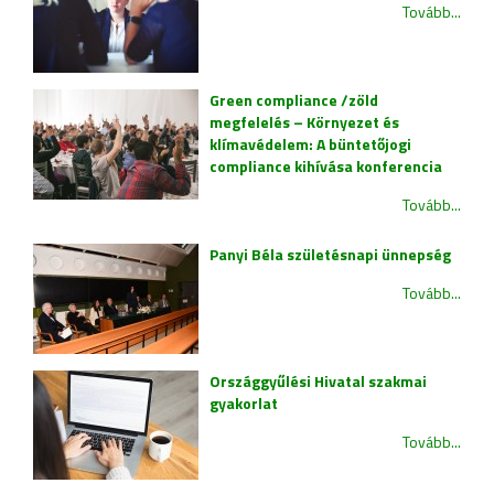
Tovább...
Green compliance /zöld
megfelelés – Környezet és
klímavédelem: A büntetőjogi
compliance kihívása konferencia
Tovább...
Panyi Béla születésnapi ünnepség
Tovább...
Országgyűlési Hivatal szakmai
gyakorlat
Tovább...