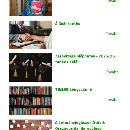
Tovább...
Álláshirdetés
Tovább...
Záróvizsga időpontok - 2025/26.
tanév I. félév
Tovább...
TINLAB könyvajánló
Tovább...
Alkotmányjogászok Ötödik
Országos Vándorgyűlése