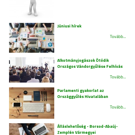
Júniusi hírek
Tovább...
Alkotmányjogászok Ötödik
Országos Vándorgyűlése Felhívás
Tovább...
Parlamenti gyakorlat az
Országgyűlés Hivatalában
Tovább...
Álláslehetőség - Borsod-Abaúj-
Zemplén Vármegyei