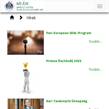
Toggle
naviga
Hírek
Pan-European SEAL Program
Tovább...
Primus Ösztöndíj 2025
Tovább...
Kari Tanévnyitó Ünnepség