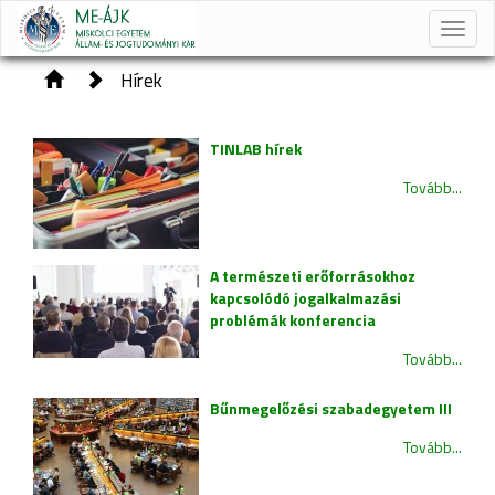
Toggle
naviga
Hírek
TINLAB hírek
Tovább...
A természeti erőforrásokhoz
kapcsolódó jogalkalmazási
problémák konferencia
Tovább...
Bűnmegelőzési szabadegyetem III
Tovább...