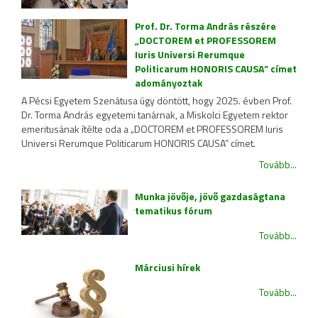
Prof. Dr. Torma András részére
„DOCTOREM et PROFESSOREM
Iuris Universi Rerumque
Politicarum HONORIS CAUSA” címet
adományoztak
A Pécsi Egyetem Szenátusa úgy döntött, hogy 2025. évben Prof.
Dr. Torma András egyetemi tanárnak, a Miskolci Egyetem rektor
emeritusának ítélte oda a „DOCTOREM et PROFESSOREM Iuris
Universi Rerumque Politicarum HONORIS CAUSA” címet.
Tovább...
Munka jövője, jövő gazdaságtana
tematikus fórum
Tovább...
Márciusi hírek
Tovább...