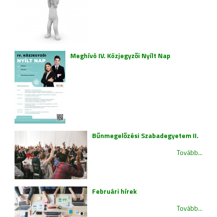
Meghívó IV. Közjegyzői Nyílt Nap
Bűnmegelőzési Szabadegyetem II.
Tovább...
Februári hírek
Tovább...