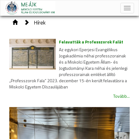
Toggle
naviga
Hírek
Felavatták a Professzorok Falát
Az egykori Eperjesi Evangélikus
Jogakadémia néhai professzorainak
és a Miskolci Egyetem Állam- és
Jogtudományi Kara néhai és jelenlegi
professzorainak emléket állító
„Professzorok Fala” 2023. december 15-én került felavatásra a
Miskolci Egyetem Díszaulájában
Tovább...