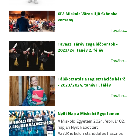
XIV. Miskolc Város Ifjú Szónoka
verseny
Tovább...
Tavaszi záróvizsga időpontok -
2023/24. tanév 2. félév
Tovább...
Tájékoztatás a regisztrációs hétről
- 2023/2024. tanév II. félév
Tovább...
Nyílt Nap a Miskolci Egyetemen
A Miskolci Egyetem 2024. február 02.
napján Nyílt Napot tart.
Az ÁJK is külön standdal és hasznos