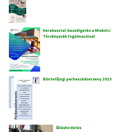
Kerekasztal-beszélgetés a Miskolci
Törvényszék fogalmazóival
Büntetőjogi perbeszédverseny 2023
Álláshirdetés