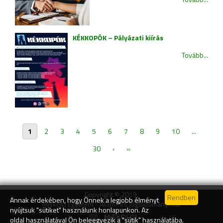
KÉKKOPÓK – Pályázati kiírás
Tovább...
1
2
3
4
5
6
7
8
9
10
...
30
›
»
Copyright © 2019.
Annak érdekében, hogy Önnek a legjobb élményt
Miskolci Egyetem - Állam- és Jogtudományi Kar
nyújtsuk "sütiket" használunk honlapunkon. Az
oldal használatával Ön beleegyezik a "sütik" használatába.