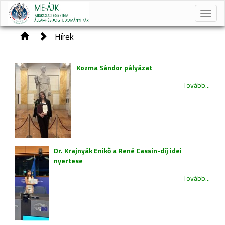
Toggle
naviga
Hírek
Kozma Sándor pályázat
Tovább...
Dr. Krajnyák Enikő a René Cassin-díj idei
nyertese
Tovább...