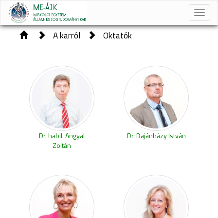
Toggle
naviga
A karról
Oktatók
Dr. habil. Angyal
Dr. Bajánházy István
Zoltán